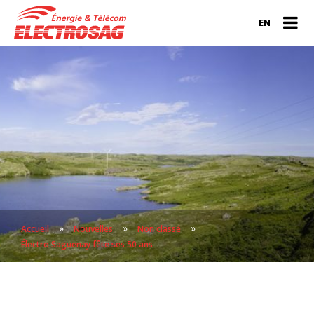
EN
»
»
»
Accueil
Nouvelles
Non classé
Électro Saguenay fête ses 50 ans