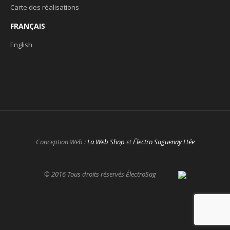
Carte des réalisations
FRANÇAIS
English
Conception Web :
La Web Shop
et
Électro Saguenay Ltée
© 2016 Tous droits réservés ÉlectroSag