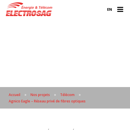
EN
»
»
»
Accueil
Nos projets
Télécom
Agnico Eagle – Réseau privé de fibres optiques