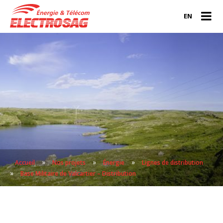
EN
»
»
»
Accueil
Nos projets
Énergie
Lignes de distribution
»
Base Militaire de Valcartier – Distribution