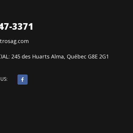
47-3371
ctrosag.com
IAL:
245 des Huarts Alma, Québec G8E 2G1
OUS: