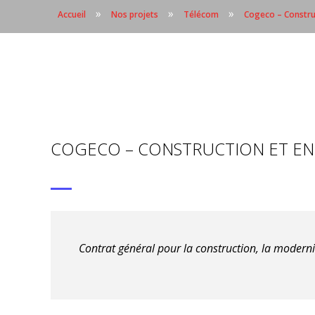
»
»
»
Accueil
Nos projets
Télécom
Cogeco – Constru
COGECO – CONSTRUCTION ET EN
Contrat général pour la construction, la modern