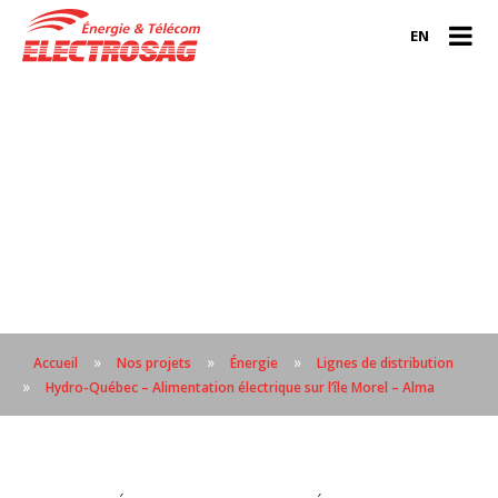
EN
»
»
»
Accueil
Nos projets
Énergie
Lignes de distribution
»
Hydro-Québec – Alimentation électrique sur l’île Morel – Alma