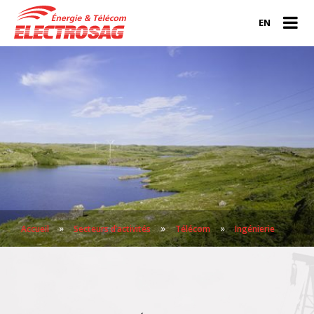
EN
»
»
»
Accueil
Secteurs d’activités
Télécom
Ingénierie