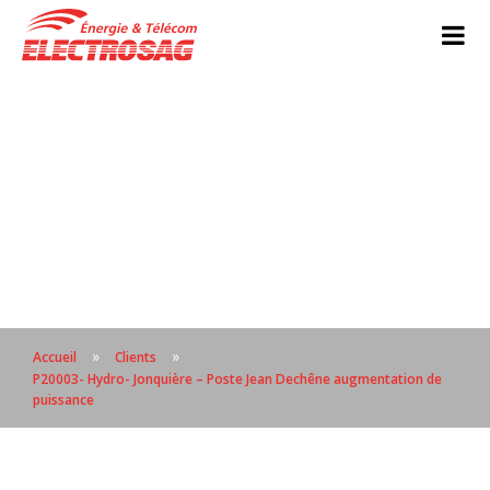
»
»
Accueil
Clients
P20003- Hydro- Jonquière – Poste Jean Dechêne augmentation de
puissance