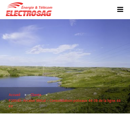
»
»
Accueil
Clients
P20043- Arcelor Mittal – Consolidation poteaux 44-38 de la ligne 44
kV