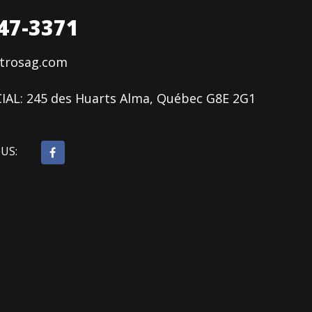
47-3371
ctrosag.com
IAL:
245 des Huarts Alma, Québec G8E 2G1
OUS: