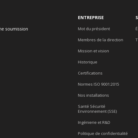
ENTREPRISE
ne soumission
Mot du président
É
Membres de la direction
T
e
Mission et vision
Historique
Certifications
Normes ISO 9001:2015
Nos installations
Santé Sécurité
Environnement (SSE)
Ingénierie et R&D
Politique de confidentialité