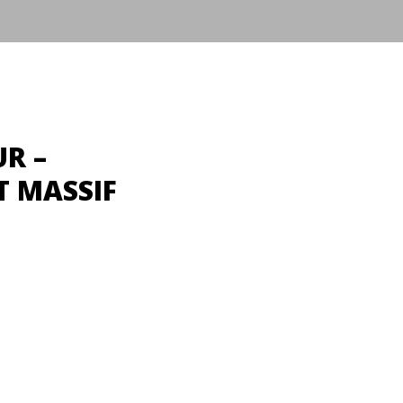
R –
T MASSIF