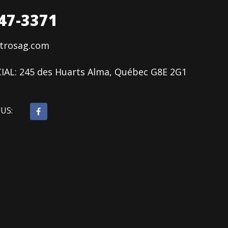
47-3371
ctrosag.com
IAL:
245 des Huarts Alma, Québec G8E 2G1
OUS: