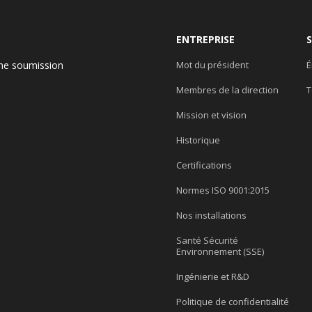
ENTREPRISE
ne soumission
Mot du président
É
Membres de la direction
T
e
Mission et vision
Historique
Certifications
Normes ISO 9001:2015
Nos installations
Santé Sécurité
Environnement (SSE)
Ingénierie et R&D
Politique de confidentialité