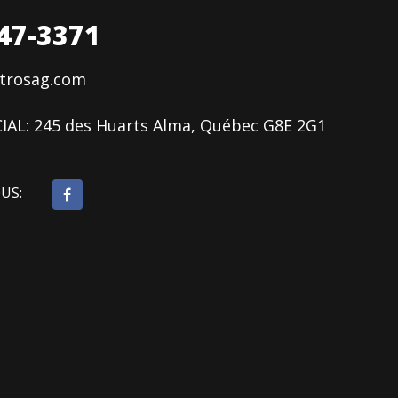
47-3371
ctrosag.com
IAL:
245 des Huarts Alma, Québec G8E 2G1
OUS: