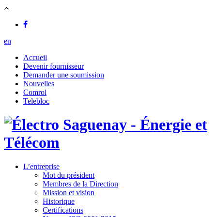
en
Accueil
Devenir fournisseur
Demander une soumission
Nouvelles
Comrol
Telebloc
L’entreprise
Mot du président
Membres de la Direction
Mission et vision
Historique
Certifications