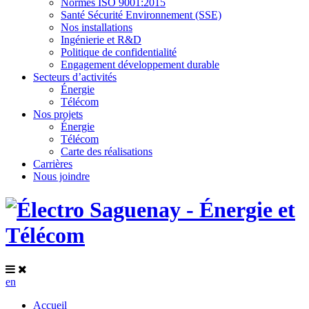
Normes ISO 9001:2015
Santé Sécurité Environnement (SSE)
Nos installations
Ingénierie et R&D
Politique de confidentialité
Engagement développement durable
Secteurs d’activités
Énergie
Télécom
Nos projets
Énergie
Télécom
Carte des réalisations
Carrières
Nous joindre
en
Accueil