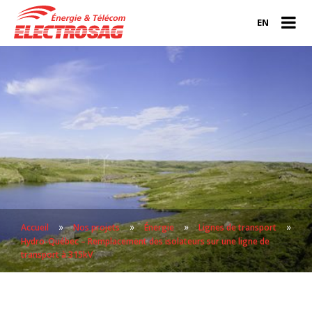
EN
»
»
»
»
Accueil
Nos projets
Énergie
Lignes de transport
Hydro-Québec – Remplacement des isolateurs sur une ligne de
transport à 315kV