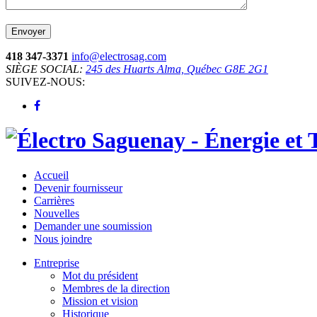
418 347-3371
info@electrosag.com
SIÈGE SOCIAL:
245 des Huarts Alma, Québec G8E 2G1
SUIVEZ-NOUS:
Accueil
Devenir fournisseur
Carrières
Nouvelles
Demander une soumission
Nous joindre
Entreprise
Mot du président
Membres de la direction
Mission et vision
Historique