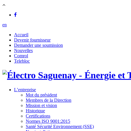
en
Accueil
Devenir fournisseur
Demander une soumission
Nouvelles
Comrol
Telebloc
L’entreprise
Mot du président
Membres de la Direction
Mission et vision
Historique
Certifications
Normes ISO 9001:2015
Santé Sécurité Environnement (SSE)