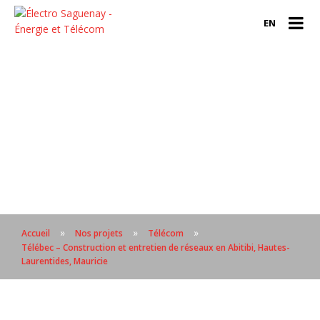
EN
»
»
»
Accueil
Nos projets
Télécom
Télébec – Construction et entretien de réseaux en Abitibi, Hautes-
Laurentides, Mauricie