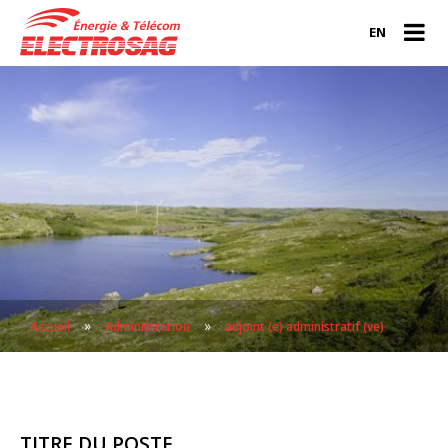
EN
»
»
Accueil
Administration
adjoint (e) administratif (ve)
TITRE DU POSTE