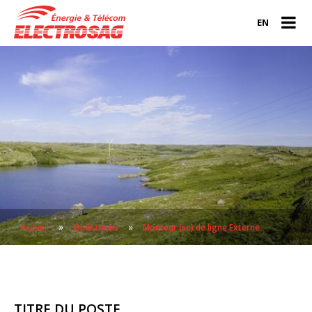
EN
»
»
Accueil
Opérations
Monteur (se) de ligne Externe
TITRE DU POSTE