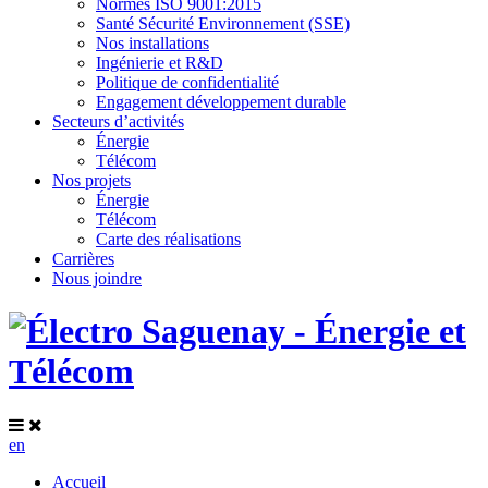
Normes ISO 9001:2015
Santé Sécurité Environnement (SSE)
Nos installations
Ingénierie et R&D
Politique de confidentialité
Engagement développement durable
Secteurs d’activités
Énergie
Télécom
Nos projets
Énergie
Télécom
Carte des réalisations
Carrières
Nous joindre
en
Accueil