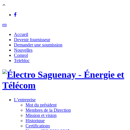
en
Accueil
Devenir fournisseur
Demander une soumission
Nouvelles
Comrol
Telebloc
L’entreprise
Mot du président
Membres de la Direction
Mission et vision
Historique
Certifications